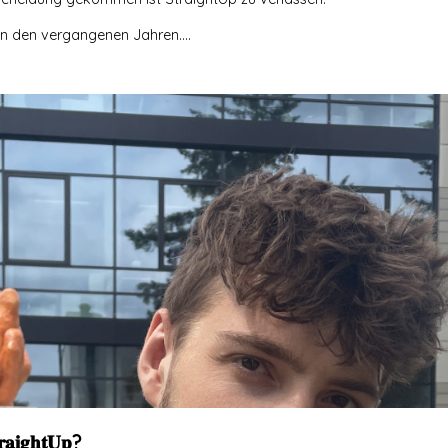
in den vergangenen Jahren....
𝐫𝐚𝐢𝐠𝐡𝐭𝐔𝐩?