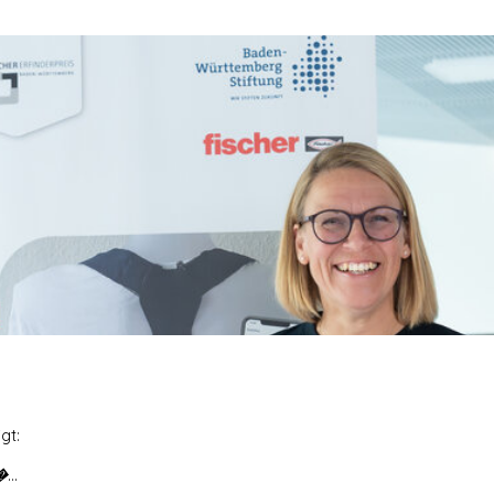
igt:
�...