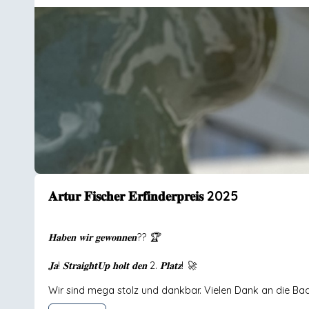
𝐀𝐫𝐭𝐮𝐫 𝐅𝐢𝐬𝐜𝐡𝐞𝐫 𝐄𝐫𝐟𝐢𝐧𝐝𝐞𝐫𝐩𝐫𝐞𝐢𝐬 2025
𝐇𝐚𝐛𝐞𝐧 𝐰𝐢𝐫 𝐠𝐞𝐰𝐨𝐧𝐧𝐞𝐧?? 🏆
𝐉𝐚! 𝐒𝐭𝐫𝐚𝐢𝐠𝐡𝐭𝐔𝐩 𝐡𝐨𝐥𝐭 𝐝𝐞𝐧 2. 𝐏𝐥𝐚𝐭𝐳! 🚀
Wir sind mega stolz und dankbar. Vielen Dank an die Bad