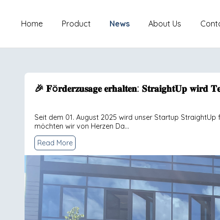
Home
Product
News
About Us
Cont
🎉 𝐅ö𝐫𝐝𝐞𝐫𝐳𝐮𝐬𝐚𝐠𝐞 𝐞𝐫𝐡𝐚𝐥𝐭𝐞𝐧: 𝐒𝐭𝐫𝐚𝐢𝐠𝐡𝐭𝐔𝐩 𝐰𝐢𝐫𝐝 𝐓
Seit dem 01. August 2025 wird unser Startup StraightU
möchten wir von Herzen Da...
Read More