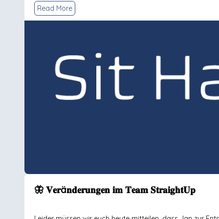
Read More
🦋 𝐕𝐞𝐫ä𝐧𝐝𝐞𝐫𝐮𝐧𝐠𝐞𝐧 𝐢𝐦 𝐓𝐞𝐚𝐦 𝐒𝐭𝐫𝐚𝐢𝐠𝐡𝐭𝐔𝐩
Leider müssen wir euch heute mitteilen, dass Jan zur En