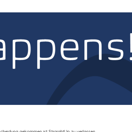
tscheidung gekommen ist StraightUp zu verlassen.