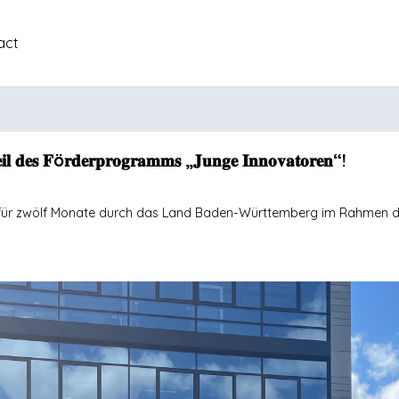
act
𝐞𝐢𝐥 𝐝𝐞𝐬 𝐅ö𝐫𝐝𝐞𝐫𝐩𝐫𝐨𝐠𝐫𝐚𝐦𝐦𝐬 „𝐉𝐮𝐧𝐠𝐞 𝐈𝐧𝐧𝐨𝐯𝐚𝐭𝐨𝐫𝐞𝐧“!
p für zwölf Monate durch das Land Baden-Württemberg im Rahmen d