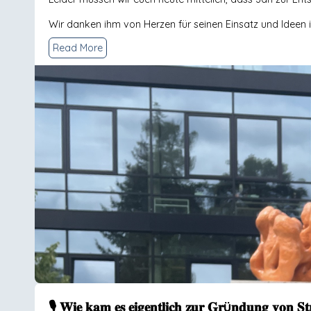
Wir danken ihm von Herzen für seinen Einsatz und Ideen 
Read More
🎙️ 𝐖𝐢𝐞 𝐤𝐚𝐦 𝐞𝐬 𝐞𝐢𝐠𝐞𝐧𝐭𝐥𝐢𝐜𝐡 𝐳𝐮𝐫 𝐆𝐫ü𝐧𝐝𝐮𝐧𝐠 𝐯𝐨𝐧 𝐒𝐭