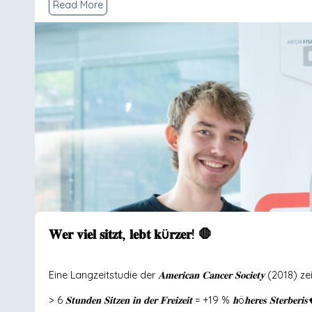
Read More
𝐖𝐞𝐫 𝐯𝐢𝐞𝐥 𝐬𝐢𝐭𝐳𝐭, 𝐥𝐞𝐛𝐭 𝐤ü𝐫𝐳𝐞𝐫! 🛑
Eine Langzeitstudie der 𝐀𝐦𝐞𝐫𝐢𝐜𝐚𝐧 𝐂𝐚𝐧𝐜𝐞𝐫 𝐒𝐨𝐜𝐢𝐞𝐭𝐲 (2018) ze
> 6 𝐒𝐭𝐮𝐧𝐝𝐞𝐧 𝐒𝐢𝐭𝐳𝐞𝐧 𝐢𝐧 𝐝𝐞𝐫 𝐅𝐫𝐞𝐢𝐳𝐞𝐢𝐭 = +19 % 𝐡ö𝐡𝐞𝐫𝐞𝐬 𝐒𝐭𝐞𝐫𝐛𝐞𝐫𝐢