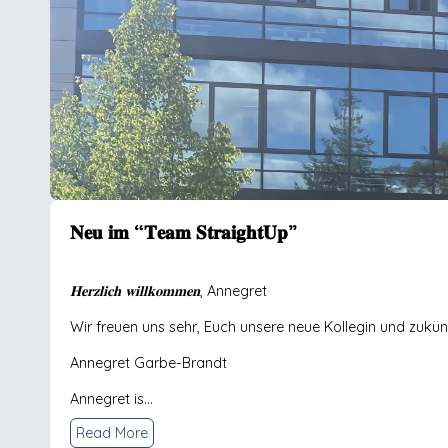
𝐍𝐞𝐮 𝐢𝐦 “𝐓𝐞𝐚𝐦 𝐒𝐭𝐫𝐚𝐢𝐠𝐡𝐭𝐔𝐩”
𝐇𝐞𝐫𝐳𝐥𝐢𝐜𝐡 𝐰𝐢𝐥𝐥𝐤𝐨𝐦𝐦𝐞𝐧, Annegret
Wir freuen uns sehr, Euch unsere neue Kollegin und zukün
Annegret Garbe-Brandt
Annegret is...
Read More