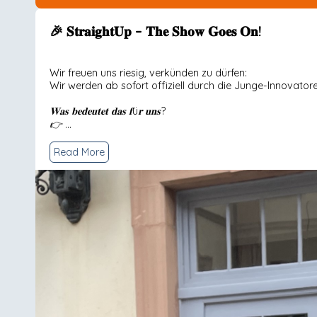
🎉 𝐒𝐭𝐫𝐚𝐢𝐠𝐡𝐭𝐔𝐩 – 𝐓𝐡𝐞 𝐒𝐡𝐨𝐰 𝐆𝐨𝐞𝐬 𝐎𝐧!
Wir freuen uns riesig, verkünden zu dürfen:
Wir werden ab sofort offiziell durch die Junge-Innovator
𝐖𝐚𝐬 𝐛𝐞𝐝𝐞𝐮𝐭𝐞𝐭 𝐝𝐚𝐬 𝐟ü𝐫 𝐮𝐧𝐬?
👉 ...
Read More