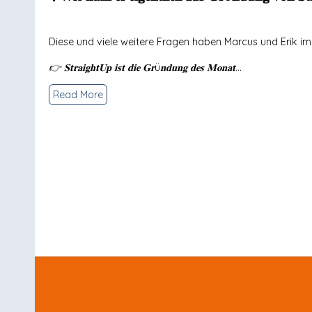
Diese und viele weitere Fragen haben Marcus und Erik 
👉 𝐒𝐭𝐫𝐚𝐢𝐠𝐡𝐭𝐔𝐩 𝐢𝐬𝐭 𝐝𝐢𝐞 𝐆𝐫ü𝐧𝐝𝐮𝐧𝐠 𝐝𝐞𝐬 𝐌𝐨𝐧𝐚𝐭...
Read More